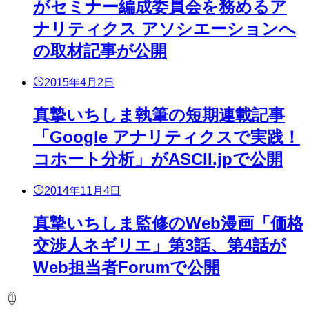
がセミナー編成委員会を務めるア
ナリティクス アソシエーションへ
の取材記事が公開
2015年4月2日
真摯いちしま執筆の短期連載記事
「Google アナリティクスで実践！
コホート分析」がASCII.jpで公開
2014年11月4日
真摯いちしま監修のWeb漫画「価格
交渉人ネギリエ」第3話、第4話が
Web担当者Forumで公開
1