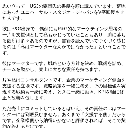
思い立って、USJの森岡氏の書籍を順に読んでいます。窮地
にあったユニバーサル・スタジオ・ジャパンをV字回復させ
た人です。
彼はP&G出身で、偶然にもP&G的なマーケティング思考の
一片を支援側として私もかじっていたこともあり、腑に落ち
る箇所は多々あるのですが、書籍を読んでいてつくづく感じ
るのは「私はマーケターなんかではなかった」ということで
す。
彼はマーケターです。戦略という方針を決め、戦術を詰め、
チームを動かし、売上に大きな責任を持ちます。
片や私はコンサルタントです。企業のマーケティング側面を
支援する立場です。戦略策定を一緒に考え、その目標値を実
現する戦術も一緒に考え、ときに一緒に動き、KPIを軸に修
正と改善を促します。
ただ売上にコミットしているとはいえ、その責任の比はマー
ケターには到底及びません。あくまで「支援する側」だから
です。企業様側から納得いかないと評価されれば、そこで契
約が終わるだけです。