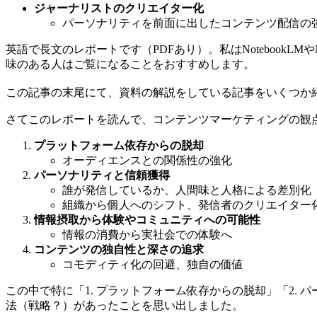
ジャーナリストのクリエイター化
パーソナリティを前面に出したコンテンツ配信の強
英語で長文のレポートです（PDFあり）。私はNotebook
味のある人はご覧になることをおすすめします。
この記事の末尾にて、資料の解説をしている記事をいくつか
さてこのレポートを読んで、コンテンツマーケティングの観
プラットフォーム依存からの脱却
オーディエンスとの関係性の強化
パーソナリティと信頼獲得
誰が発信しているか、人間味と人格による差別化
組織から個人へのシフト、発信者のクリエイター
情報摂取から体験やコミュニティへの可能性
情報の消費から実社会での体験へ
コンテンツの独自性と深さの追求
コモディティ化の回避、独自の価値
この中で特に「1. プラットフォーム依存からの脱却」「2
法（戦略？）があったことを思い出しました。