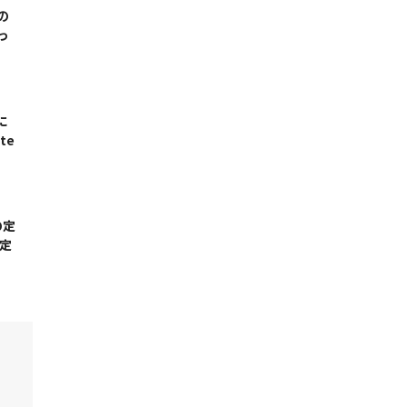
の
っ
に
te
の定
定