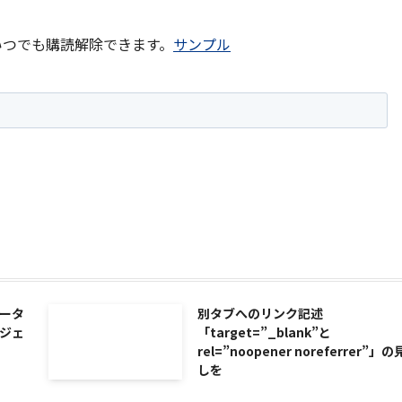
いつでも購読解除できます。
サンプル
ータ
別タブへのリンク記述
ジェ
「target=”_blank”と
rel=”noopener noreferrer”」
しを