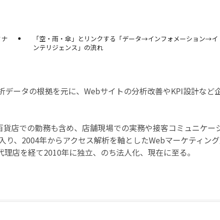
ミナ
「空・雨・傘」とリンクする「データ→インフォメーション→イ
ンテリジェンス」の流れ
析データの根拠を元に、Webサイトの分析改善やKPI設計など
百貨店での勤務も含め、店舗現場での実務や接客コミュニケー
に入り、2004年からアクセス解析を軸としたWebマーケティン
代理店を経て2010年に独立、のち法人化、現在に至る。