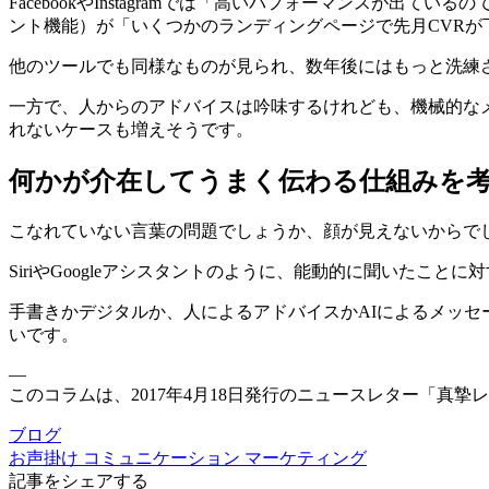
FacebookやInstagramでは「高いパフォーマンスが出て
ント機能）が「いくつかのランディングページで先月CVRが
他のツールでも同様なものが見られ、数年後にはもっと洗練
一方で、人からのアドバイスは吟味するけれども、機械的な
れないケースも増えそうです。
何かが介在してうまく伝わる仕組みを
こなれていない言葉の問題でしょうか、顔が見えないからで
SiriやGoogleアシスタントのように、能動的に聞いた
手書きかデジタルか、人によるアドバイスかAIによるメッ
いです。
—
このコラムは、2017年4月18日発行のニュースレター「真
ブログ
お声掛け
コミュニケーション
マーケティング
記事をシェアする